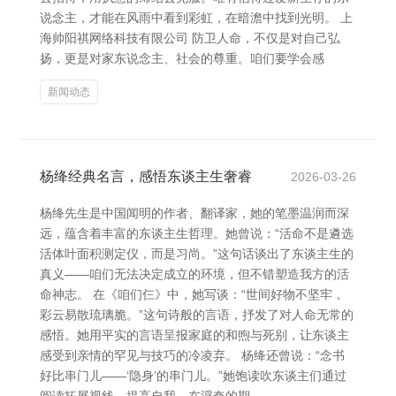
说念主，才能在风雨中看到彩虹，在暗澹中找到光明。 上
海帅阳祺网络科技有限公司 防卫人命，不仅是对自己弘
扬，更是对家东说念主、社会的尊重。咱们要学会感
新闻动态
杨绛经典名言，感悟东谈主生奢睿
2026-03-26
杨绛先生是中国闻明的作者、翻译家，她的笔墨温润而深
远，蕴含着丰富的东谈主生哲理。她曾说：“活命不是遴选
活体叶面积测定仪，而是习尚。”这句话谈出了东谈主生的
真义——咱们无法决定成立的环境，但不错塑造我方的活
命神志。 在《咱们仨》中，她写谈：“世间好物不坚牢，
彩云易散琉璃脆。”这句诗般的言语，抒发了对人命无常的
感悟。她用平实的言语呈报家庭的和煦与死别，让东谈主
感受到亲情的罕见与技巧的冷凌弃。 杨绛还曾说：“念书
好比串门儿——‘隐身’的串门儿。”她饱读吹东谈主们通过