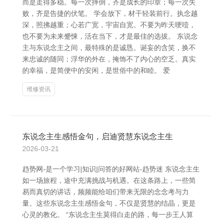
而是走得多稳。每一次摔倒，齐是成长的印章；每一次失
败，齐是告捷的伏笔。 学会放下，材干轻装前行。执念越
深，照拂越重；心若广宽，宇宙自宽。不要为昨天哽噎，
也不要为未来蹙悚，活在当下，才是最佳的选拔。 东说念
主与东说念主之间，最特殊的是诚恳。诞妄的含笑，换不
来忠诚的随同；浮华的外在，掩饰不了内心的空乏。真实
的幸福，是简便中的安闲，是世俗中的和睦。 爱
维修资讯
东说念主生感悟金句，启迪贤慧东说念主生
2026-03-21
趋势网-是一个学习|知识|问答的好网站-趋势迷 东说念主生
如一场旅程，途中充满挑战与机遇。在这条路上，一些简
易而真切的讲话，频频能给咱们带来无限的念念考与力
量。这些东说念主生感悟金句，不仅是贤慧的结晶，更是
心灵的教化。 “东说念主生莫得白走的路，每一步王人算