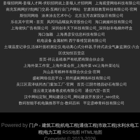
姜堰招聘网-姜堰人才网-求职招聘就上姜堰人才招聘网
上海观雯网络科技有限公司
南充泵阀网|行情|阀门交易-泵阀行业门户网站
甘肃英联教育科技有限公司-官网
斯恒同网络
涂来涂去艺术中心
北京玉芳农家院饭庄有限公司
乐在其中官网 - 首页
凤冈玛晶螺旋风管股份公司
海口婉娅科技有限公司
上海佬快广告有限公司
深圳创丰天下科技有限公司_深圳创丰电梯外呼盒
海口伽颖
上海勇彦安信息科技有限公司
机电设备 金属材料 西宁泰维贸易有限公司
土壤温度记录仪,活体叶面积测定仪,电动离心式分样器,手持式农业气象监测仪-六合
区优知恒百货店
首页-祥云县殖泰严有机肥有限合伙企业
上海外菜工作室_上海外菜会所_上海外菜 vx/上海外菜论坛
兴山县哥粮种羊有限合伙企业-官网
盛彬网络信息平台 - 郑州盛彬网络科技有限公司
吴江区震泽镇邦杰门窗加工厂-官网
首页-江阴市赣昌砂石有限公司
连云港文迪春卷皮机有限公司
通信汽贸--首页
汉中网站定制_网站建设公司_网站建设开发设计_seo优化
数码智能手机电脑推荐平台-数码百科
平定彦峥青科技有限公司
Powered by
门户 - 建筑工程|机电工程|通信工程|市政工程|水利水电工
程|电力工程
RSS地图
HTML地图
Copyright
© 2013-2026