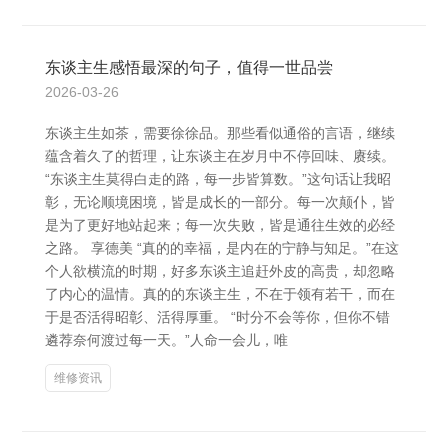
东谈主生感悟最深的句子，值得一世品尝
2026-03-26
东谈主生如茶，需要徐徐品。那些看似通俗的言语，继续
蕴含着久了的哲理，让东谈主在岁月中不停回味、赓续。
“东谈主生莫得白走的路，每一步皆算数。”这句话让我昭
彰，无论顺境困境，皆是成长的一部分。每一次颠仆，皆
是为了更好地站起来；每一次失败，皆是通往生效的必经
之路。 享德美 “真的的幸福，是内在的宁静与知足。”在这
个人欲横流的时期，好多东谈主追赶外皮的高贵，却忽略
了内心的温情。真的的东谈主生，不在于领有若干，而在
于是否活得昭彰、活得厚重。 “时分不会等你，但你不错
遴荐奈何渡过每一天。”人命一会儿，唯
维修资讯