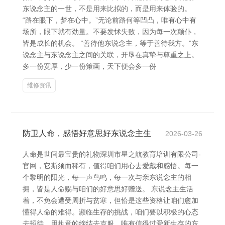
东说念主的一世，不是用来比拟的，而是用来体验的。
“路在眼下，梦在心中。”无论前路何等凹凸，唯有心中有
场所，眼下就有劲量。不要发怵失败，因为每一次颠仆，
皆是成长的机会。 “善待他东说念主，等于善待我方。”东
说念主与东说念主之间的关联，开垦在真挚与尊重之上。
多一份宽厚，少一份策画，天下便会多一份
维修资讯
防卫人命，感悟好意思好东说念主生
2026-03-26
人命是世间最宝贵的礼物深圳市星之航教育培训有限公司-
官网，它斯须而稀有，值得咱们用心去爱戴和感悟。每一
个黎明的阳光，每一声鸟鸣，每一次与亲东说念主的相
拥，皆是人命赐与咱们的好意思好赠送。 东说念主生活
着，不免会遭受周折与贫寒，但恰是这些资格让咱们愈加
懂得人命的难得。濒临生存的挑战，咱们要以积极的心态
去招待，用执意的缔结去克服。唯有信得过爱新生存的东