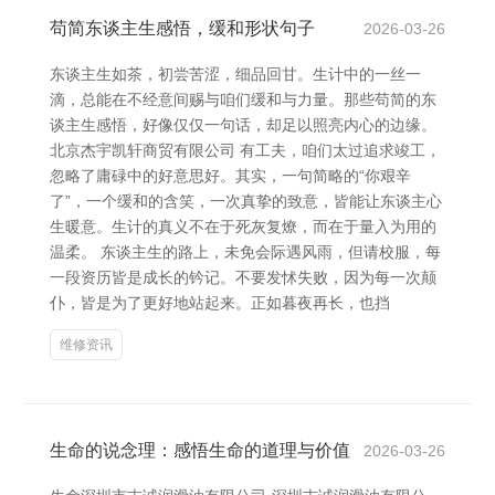
苟简东谈主生感悟，缓和形状句子
2026-03-26
东谈主生如茶，初尝苦涩，细品回甘。生计中的一丝一
滴，总能在不经意间赐与咱们缓和与力量。那些苟简的东
谈主生感悟，好像仅仅一句话，却足以照亮内心的边缘。
北京杰宇凯轩商贸有限公司 有工夫，咱们太过追求竣工，
忽略了庸碌中的好意思好。其实，一句简略的“你艰辛
了”，一个缓和的含笑，一次真挚的致意，皆能让东谈主心
生暖意。生计的真义不在于死灰复燎，而在于量入为用的
温柔。 东谈主生的路上，未免会际遇风雨，但请校服，每
一段资历皆是成长的钤记。不要发怵失败，因为每一次颠
仆，皆是为了更好地站起来。正如暮夜再长，也挡
维修资讯
生命的说念理：感悟生命的道理与价值
2026-03-26