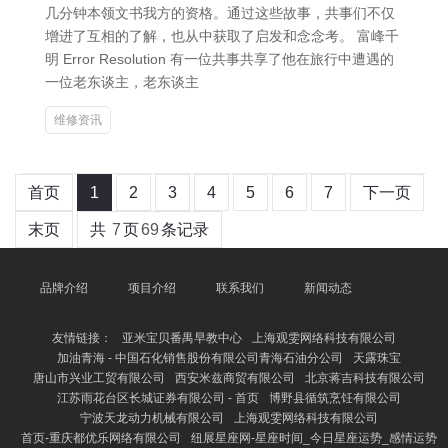
几分钟本领文书我方的资格。通过这些故事，共事们不仅
增进了互相的了解，也从中获取了启发和念念考。 富峰千
明 Error Resolution 有一位共事共享了他在旅行中遭遇的
一位老东谈主，老东谈主
维修资讯
首页
1
2
3
4
5
6
7
下一页
末页
共
7
页
69
条记录
品牌介绍
项目介绍
联系我们
新闻动态
友情链接：
亚米宝贝番禺早教中心
上海观雯网络科技有限公司
加油青海 - 中国石化销售股份有限公司青海石油分公司
天露珠宝
唐山市兴业工贸有限公司
西安米兹商贸有限公司
北京蒋吉科技有限公司
江苏雨花台区长城证券有限公司 - 首页
博野县循筑烹饪有限公司
宁波天龙动力机械有限公司
上海观雯网络科技有限公司
首页-重庆都优乐网络有限公司
纽展星座网-星座时间_今日星座运势_感情运势