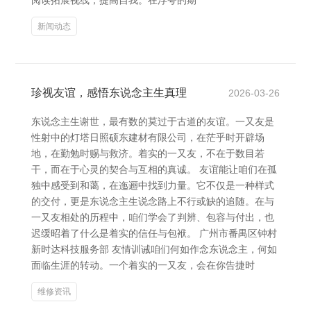
阅读拓展视线，提高自我。在浮夸的期
新闻动态
珍视友谊，感悟东说念主生真理
2026-03-26
东说念主生谢世，最有数的莫过于古道的友谊。一又友是
性射中的灯塔日照硕东建材有限公司，在茫乎时开辟场
地，在勤勉时赐与救济。着实的一又友，不在于数目若
干，而在于心灵的契合与互相的真诚。 友谊能让咱们在孤
独中感受到和蔼，在迤逦中找到力量。它不仅是一种样式
的交付，更是东说念主生说念路上不行或缺的追随。在与
一又友相处的历程中，咱们学会了判辨、包容与付出，也
迟缓昭着了什么是着实的信任与包袱。 广州市番禺区钟村
新时达科技服务部 友情训诫咱们何如作念东说念主，何如
面临生涯的转动。一个着实的一又友，会在你告捷时
维修资讯