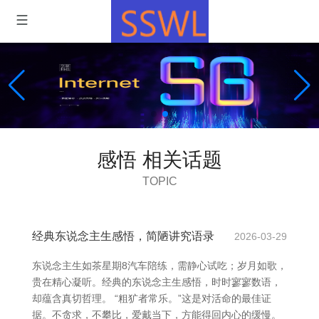
感悟 相关话题
TOPIC
经典东说念主生感悟，简陋讲究语录
2026-03-29
东说念主生如茶星期8汽车陪练，需静心试吃；岁月如歌，
贵在精心凝听。经典的东说念主生感悟，时时寥寥数语，
却蕴含真切哲理。 “粗犷者常乐。”这是对活命的最佳证
据。不贪求，不攀比，爱戴当下，方能得回内心的缓慢。