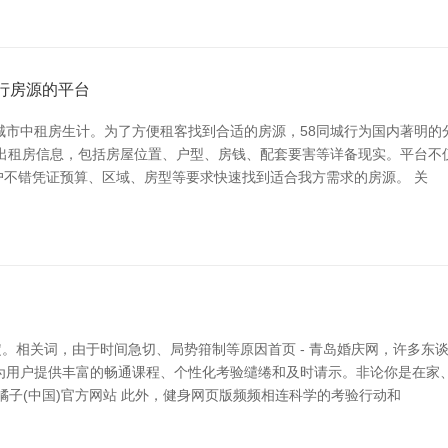
手行房源的平台
城市中租房生计。为了方便租客找到合适的房源，58同城行为国内著明的
布出租房信息，包括房屋位置、户型、房钱、配套要害等详备现实。平台
户不错凭证预算、区域、房型等要求快速找到适合我方需求的房源。 关
。相关词，由于时间急切、局势箝制等原因首页 - 青岛婚庆网，许多东
为用户提供丰富的畅通课程、个性化考验缱绻和及时请示。非论你是在家
e橘子(中国)官方网站 此外，健身网页版频频相连科学的考验行动和