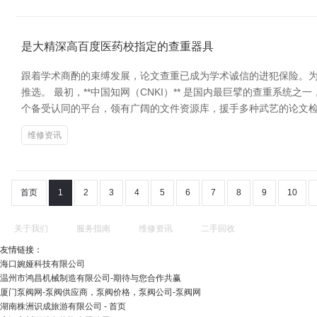
是大精深高百度医药校指定的查重器具
跟着学术商酌的束缚发展，论文查重已成为学术诚信的进犯保险。
推选。 最初，**中国知网（CNKI）** 是国内最巨擘的查重系统
个备受认同的平台，领有广阔的文件资源库，援手多种武艺的论文检
维修资讯
首页
1
2
3
4
5
6
7
8
9
10
关于我们
服务指南
维修资讯
二手回收
友情链接：
海口婉娅科技有限公司
温州市鸿昌机械制造有限公司-期待与您合作共赢
厦门泵阀网-泵阀供应商，泵阀价格，泵阀公司-泵阀网
湖南株洲识成旅游有限公司 - 首页