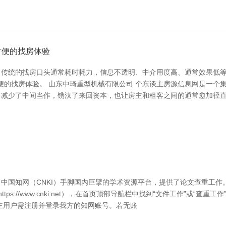
方便的找房体验
。传统的找房口头通常耗时耗力，信息不透明、中介用度高、通常效果低
方便的找房体验。 山东中琦重型机械有限公司 个东谈主房源信息网是一
台减少了中间当作，镌汰了来回资本，也让房主和租客之间的通常愈加径
中国知网（CNKI）手脚国内巨擘的学术资源平台，提供了论文查重工
ps://www.cnki.net），在首页顶部导航栏中找到“文件工作”或“
主用户需注册并登录我方的知网账号。若无账