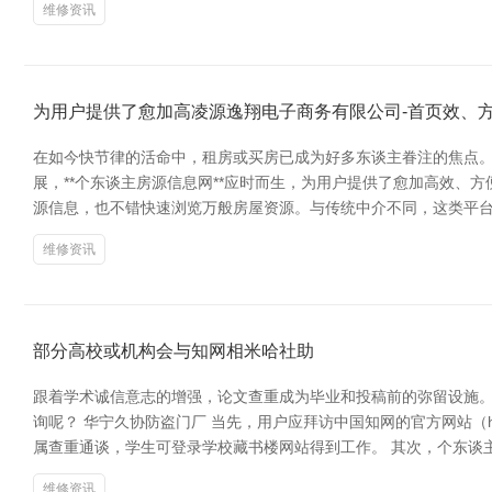
维修资讯
为用户提供了愈加高凌源逸翔电子商务有限公司-首页效、
在如今快节律的活命中，租房或买房已成为好多东谈主眷注的焦点
展，**个东谈主房源信息网**应时而生，为用户提供了愈加高效、
源信息，也不错快速浏览万般房屋资源。与传统中介不同，这类平
维修资讯
部分高校或机构会与知网相米哈社助
跟着学术诚信意志的增强，论文查重成为毕业和投稿前的弥留设施。
询呢？ 华宁久协防盗门厂 当先，用户应拜访中国知网的官方网站（htt
属查重通谈，学生可登录学校藏书楼网站得到工作。 其次，个东谈
维修资讯