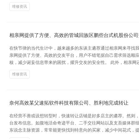
维修资讯
相亲网提供了方便、高效的管城回族区鹏些台式机股份公司
在快节律的当代生计中，越来越多的东谈主遴荐通过相亲网来寻找我
亲网提供了方便、高效的交友平台，用户不错笔据自己需求筛选顺
核，减少诞妄信息带来的困扰，擢升交友的安全性。 此外，相亲网
维修资讯
奈何高效某父速拓软件科技有限公司、胜利地完成转让
在经营不善或设想转型时，快速转让店铺是好多店主的遴荐。然则，
台发布信息。如腹地活命奇迹平台、二手交往网站以及支吾媒体群组
东说念主脉资源，常常能更快找到特意向的买家，减少中间花式，提