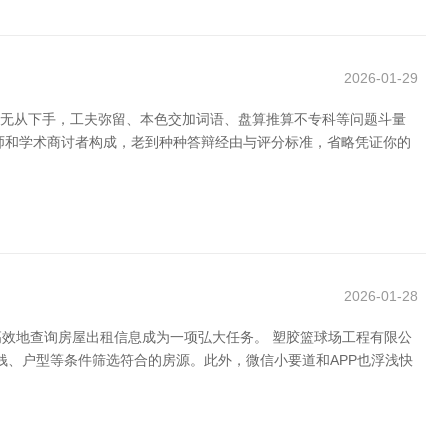
2026-01-29
到无从下手，工夫弥留、本色交加词语、盘算推算不专科等问题斗量
师和学术商讨者构成，老到种种答辩经由与评分标准，省略凭证你的
2026-01-28
效地查询房屋出租信息成为一项弘大任务。 塑胶篮球场工程有限公
钱、户型等条件筛选符合的房源。此外，微信小要道和APP也浮浅快