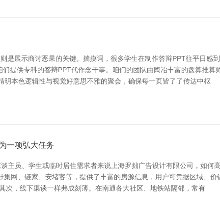
T则是展示商讨恶果的关键。揣摸词，很多学生在制作答辩PPT往平日感
咱们提供专科的答辩PPT代作念干事。咱们的团队由陶冶丰富的盘算推算
们精明本色逻辑性与视觉好意思不雅的聚会，确保每一页皆了了传达中枢
为一项弘大任务
谈主员、学生或临时居住需求者来说上海罗拙广告设计有限公司，如何高
、赶集网、链家、安堵客等，提供了丰富的房源信息，用户可凭据区域、价
。 其次，线下渠谈一样弗成刻薄。在南通各大社区、地铁站隔邻，常有