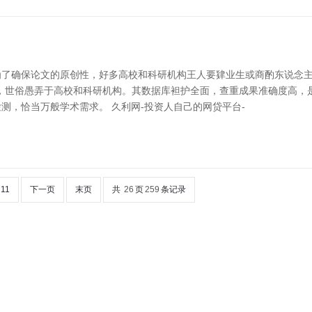
为了确保论文的原创性，好多高校和科研机构王人要肄业生或商酌东说念
之一，世俗愚弄于高校和科研机构。其数据库袒护全面，查重成果准确度高，是
测，恰当万般学术需求。 久利网-投资人自己的网贷平台-
11
下一页
末页
共
26
页
259
条记录