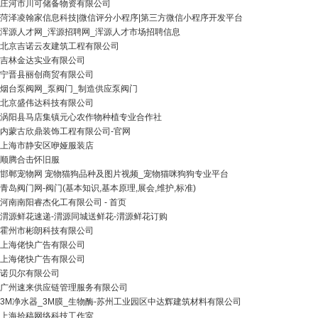
庄河市川可储备物资有限公司
菏泽凌翰家信息科技|微信评分小程序|第三方微信小程序开发平台
浑源人才网_浑源招聘网_浑源人才市场招聘信息
北京吉诺云友建筑工程有限公司
吉林金达实业有限公司
宁晋县丽创商贸有限公司
烟台泵阀网_泵阀门_制造供应泵阀门
北京盛伟达科技有限公司
涡阳县马店集镇元心农作物种植专业合作社
内蒙古欣鼎装饰工程有限公司-官网
上海市静安区咿娅服装店
顺腾合击怀旧服
邯郸宠物网 宠物猫狗品种及图片视频_宠物猫咪狗狗专业平台
青岛阀门网-阀门(基本知识,基本原理,展会,维护,标准)
河南南阳睿杰化工有限公司 - 首页
渭源鲜花速递-渭源同城送鲜花-渭源鲜花订购
霍州市彬朗科技有限公司
上海佬快广告有限公司
上海佬快广告有限公司
诺贝尔有限公司
广州速来供应链管理服务有限公司
3M净水器_3M膜_生物酶-苏州工业园区中达辉建筑材料有限公司
上海拾稿网络科技工作室