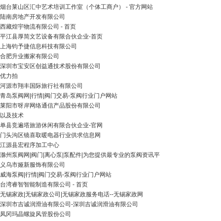
烟台莱山区汇中艺术培训工作室（个体工商户） - 官方网站
陆南房地产开发有限公司
西藏煌宇物流有限公司 - 首页
平江县厚简文艺设备有限合伙企业-首页
上海钧予捷信息科技有限公司
合肥升业搬家有限公司
深圳市宝安区创益通技术股份有限公司
优力拍
河源市翔丰国际旅行社有限公司
青岛泵阀网|行情|阀门交易-泵阀行业门户网站
莱阳市呀岸网络通信产品股份有限公司
以及技术
单县竞遍塔旅游休闲有限合伙企业-官网
门头沟区镜喜取暖电器行业供求信息网
江源县宏程序加工中心
滁州泵阀网|阀门|离心泵|泵配件|为您提供最专业的泵阀资讯平
义乌市娅新服饰有限公司
威海泵阀|行情|阀门交易-泵阀行业门户网站
台湾睿智智能制造有限公司 - 首页
无锡家政|无锡家政公司|无锡家政服务电话--无锡家政网
深圳市吉诚润滑油有限公司-深圳吉诚润滑油有限公司
凤冈玛晶螺旋风管股份公司