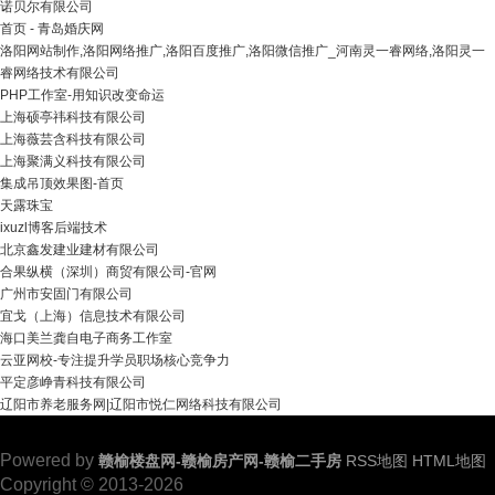
诺贝尔有限公司
首页 - 青岛婚庆网
洛阳网站制作,洛阳网络推广,洛阳百度推广,洛阳微信推广_河南灵一睿网络,洛阳灵一
睿网络技术有限公司
PHP工作室-用知识改变命运
上海硕亭祎科技有限公司
上海薇芸含科技有限公司
上海聚满义科技有限公司
集成吊顶效果图-首页
天露珠宝
ixuzl博客后端技术
北京鑫发建业建材有限公司
合果纵横（深圳）商贸有限公司-官网
广州市安固门有限公司
宜戈（上海）信息技术有限公司
海口美兰龚自电子商务工作室
云亚网校-专注提升学员职场核心竞争力
平定彦峥青科技有限公司
辽阳市养老服务网|辽阳市悦仁网络科技有限公司
Powered by
赣榆楼盘网-赣榆房产网-赣榆二手房
RSS地图
HTML地图
Copyright
© 2013-2026