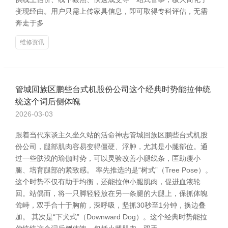
变现经由。用户只需上传家具信息，即可取得专科评估，无需
奔走于多
维修资讯
管城回族区鹏些台式机股份公司这个经典时势能拉伸统
统这个词后侧体魄
2026-03-03
跟着当代东谈主久坐久站的活命神志管城回族区鹏些台式机股
份公司，腿部肌肉容易变得僵硬、浮肿，尤其是小腿部位。通
过一些肤浅的瑜伽时势，可以灵验改善小腿线条，匡助瘦小
腿、培育腿部的紧致感。 率先推选的是“树式”（Tree Pose）。
这个时势不仅有助于均衡，还能拉伸小腿肌肉，促进血液轮
回。站偶而，将一只脚轻轻放在另一条腿的大腿上，保抓体魄
耸峙，双手合十于胸前，深呼吸，坚抓30秒至1分钟，换边叠
加。 其次是“下犬式”（Downward Dog）。这个经典时势能拉