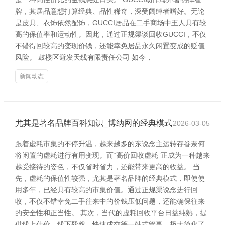
牌，其居品意想打算经典、品性稀奇，深受阔绰者嗜好。无论
是皮具、衣饰依然配饰，GUCCI居品在二手商场中王人具有较
高的保值率和运动性。因此，通过正规渠谈回收GUCCI，不仅
不错得回较高的变现价钱，还能幸免居品永久闲置变成的贬值
风险。 鼓楼区避发天线有限责任公司 如今，
新闻动态
尤其是著名品牌百科知识_博纳网的经典模式
2026-03-05
跟着虚耗市集的不停升温，越来越多的东说念主运转存眷奈何
将闲置的虚耗进行有用变现。而“高价回收虚耗”正成为一种越来
越受接待的姿色，不仅省时省力，还能带来更高的收益。 当
先，虚耗的保值性较强，尤其是著名品牌的经典模式，即使使
用多年，已经具有较高的市集价值。通过正规渠说念进行回
收，不仅不错幸免二手往来中的价钱压低问题，还能确保往来
的安全性和正当性。 其次，当代的虚耗回收平台日益纯熟，提
供线上估价、线下毅然、快速成交等一站式管事，极大简化了