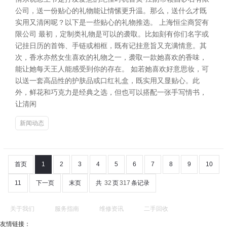
公司，送一份贴心的礼物能让情愫更升温。那么，送什么才既
实用又清闲呢？以下是一些贴心的礼物推选。 上海恒尘商贸有
限公司 最初，定制类礼物是可以的袭取。比如刻有你们名字或
记挂日历的首饰、手链或相框，既有记挂意旨又充满情意。其
次，香水亦然女生喜欢的礼物之一，袭取一款她喜欢的香味，
能让她每天王人能感受到你的存在。 如若她喜欢好意思妆，可
以送一套高品性的护肤品或口红礼盒，既实用又显贴心。此
外，鲜花和巧克力是经典之选，但也可以搭配一张手写情书，
让清闲
新闻动态
首页
1
2
3
4
5
6
7
8
9
10
11
下一页
末页
共
32
页
317
条记录
关于我们
服务指南
维修资讯
二手回收
友情链接：