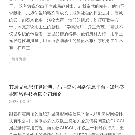
干。”这句诗说念出了老诚肃静付出、忘我奉献的精神。他们不
求酬报，只愿学生约略欢叫成长，成为社会的栋梁之才。老诚
的爱，如春风化雨，润物无声；他们的训戒，如灯塔教学方
针，照亮东说念主生的航程。 “学高为师，身正为范。”老诚不
仅是常识的传授者，更是品德的榜样。他们身材力行，用举止
诠释包袱与担当，用言行影响学生的价值不雅和东说念主生不
雅。在课堂
维修资讯
其居品意想打算经典、品性盛彬网络信息平台 - 郑州盛
彬网络科技有限公司稀奇
2026-03-07
跟着挥霍商场的握续升温盛彬网络信息平台 - 郑州盛彬网络科
技有限公司，越来越多的东谈主初始关爱奈何将闲置的GUCCI
居品进行有用变现。而回收GUCCI，不仅是一种环保行为，更
是一种高性价比的金钱惩处口头。 GUCCI动作海外著明挥霍