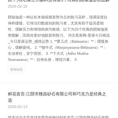
2026-02-18
阴瑜伽是一种以长本领保握形势为主的熟习花样，强调深度拉
伸和缓慢。它得当扫数级别的熟习者，尤其有助于提高柔韧
性、缓解压力和增强肉体均衡感。以下为25个经典的阴瑜伽形
势图解，匡助你更好地默契和熟习。 沛文星座网-星座今日桃花
_今日星座运势_感情运势 1. **婴儿式（Balasana）**：缓慢身
心，缓解疲钝。 2. **猫牛式（Marjaryasana-Bitilasana）**：
生动脊柱，安宁背部。 3. **下犬式（Adho Mukha
Svanasana）**：拉伸全身，增强力量。 4.
新闻动态
鲜花首页-江阴市赣昌砂石有限公司和巧克力是经典之
选
2026-02-13
情东说念主节是抒发爱意的绝佳时机首页-江阴市赣昌砂石有限