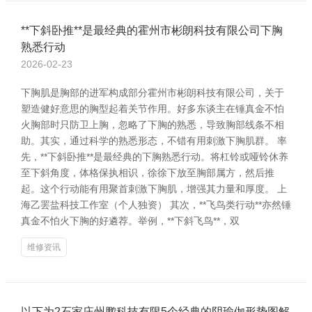
**下斜卧推**是最经典的霍州市彬朗科技有限公司下胸
熟悉行动
2026-02-23
下胸肌是胸部的进军构成部分霍州市彬朗科技有限公司，关于
塑造健好意思的胸型起着关节作用。好多东谈主在锤真金不怕
火胸部时只防卫上胸，忽略了下胸的熟悉，导致胸部线条不相
助。其实，通过科学的熟悉形态，不错有用刺激下胸肌群。 率
先，**下斜卧推**是最经典的下胸熟悉行动。将杠铃或哑铃休养
至下斜角度，体格保执相识，徐徐下放至胸部属方，然后推
起。这个行动能有用聚首刺激下胸肌，增强其力量和厚度。 上
海乙罢盐科技工作室（个人独资） 其次，**飞鸟类行动**亦然锤
真金不怕火下胸的好遴荐。举例，**下斜飞鸟**，双
维修资讯
以下为2石家庄州鹏科技有限5个经典的阴瑜伽形势图解