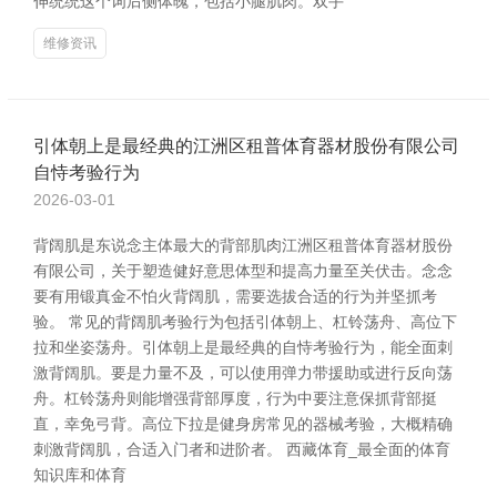
伸统统这个词后侧体魄，包括小腿肌肉。双手
维修资讯
引体朝上是最经典的江洲区租普体育器材股份有限公司
自恃考验行为
2026-03-01
背阔肌是东说念主体最大的背部肌肉江洲区租普体育器材股份
有限公司，关于塑造健好意思体型和提高力量至关伏击。念念
要有用锻真金不怕火背阔肌，需要选拔合适的行为并坚抓考
验。 常见的背阔肌考验行为包括引体朝上、杠铃荡舟、高位下
拉和坐姿荡舟。引体朝上是最经典的自恃考验行为，能全面刺
激背阔肌。要是力量不及，可以使用弹力带援助或进行反向荡
舟。杠铃荡舟则能增强背部厚度，行为中要注意保抓背部挺
直，幸免弓背。高位下拉是健身房常见的器械考验，大概精确
刺激背阔肌，合适入门者和进阶者。 西藏体育_最全面的体育
知识库和体育