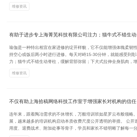
维修资讯
有助于进步专上海菁芜科技有限公司注力；猫牛式不错生动
瑜伽是一种特出相宜在家进修的绽开样貌，它不仅能增强体魄柔韧性
持空心或饭后两小时进行进修。每天对峙15-30分钟，就能感受到
力；猫牛式不错生动脊柱，缓解背部弥留；下犬式拉伸全身肌肉，增
维修资讯
不仅有助上海拾稿网络科技工作室于增强家长对机构的信任
连年来，跟着陶冶需求的不休增长，万般培训班如星罗云布般领略
展，越来越多的培训机构启动本质收费尺度公开透明的举措。 公开
用度、退费战术、附加处事等骨子，学员和家长不错明晰了解每一分