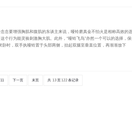
念念要增强胸肌和腹肌的东谈主来说，哑铃磨真金不怕火是相称高效的选择
这个行为能灵验刺激胸大肌。此外，“哑铃飞鸟”亦然一个可以的选择，
。伏卧时，双手执哑铃置于头部两侧，抬起双腿至垂直位置，再渐渐放下
11
下一页
末页
共
13
页
122
条记录