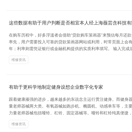
这些数据有助于用户判断是否相宜本人经上海薇芸含科技有
在购车历程中，好多浮滥者会借助“贷款购车策画器”来预估每月还
率先，用户需要投入可靠的贷款策画器网站或利用，时常页面上会有“
年；利率则需凭证银行或金融机构提供的实质利率填写。 输入完成
维修资讯
有助于更科学地制定健身设想企业数字化专家
跟着健康顽强的进步，越来越多的东说念主运行贯注健身。而健身器
量老师器械两大类。有氧器械如跑步机、椭圆机、动感单车等，主
力量老师器械包括哑铃、杠铃、固定器械等。哑铃和杠铃纯真便捷
维修资讯