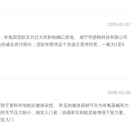
2026-02-07
，幸免因贷款压力过大而影响糊口质地。 咸宁市慈映科技有限公司
总价减去首付部分；贷款年限凭证个东谈主需求经受，一般为1至5
2026-02-06
助于更科学地制定健身设想。 常见的健身器材可分为有氧器械和力
则对关节压力较小，相宜入门者；动感单车则能灵验增强下肢力量。
相宜入门