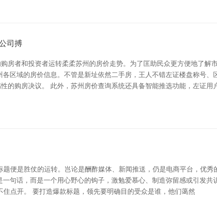
公司搏
的购房者和投资者运转柔柔苏州的房价走势。为了匡助民众更方便地了解
州各区域的房价信息。不管是新址依然二手房，王人不错左证楼盘称号、
性的购房决议。 此外，苏州房价查询系统还具备智能推选功能，左证用
标题便是胜仗的运转。岂论是酬酢媒体、新闻推送，仍是电商平台，优秀
一句话，而是一个用心野心的钩子，激勉爱慕心、制造弥留感或引发共识。比
不住点开。 要打造爆款标题，领先要明确目的受众是谁，他们蔼然