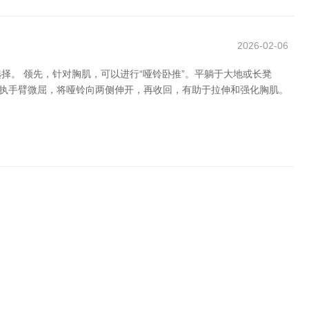
2026-02-06
。 领先，针对胸肌，可以进行“哑铃卧推”。平躺于大地或长凳
保执手臂微屈，将哑铃向两侧伸开，再收回，有助于拉伸和强化胸肌。