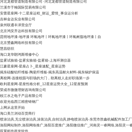
河北龙都管道制造有限公司 -河北龙都管道制造有限公司
兰溪市于翰国际贸易有限公司
安蕾星座网-十二星座运程_财运_爱情_事业运分析
吉林金达实业有限公司
泉州联通丰泽营业厅
北京鸿安齐达科技有限公司
昆明地坪漆-地坪漆 环氧地坪丨环氧地坪漆丨环氧树脂地坪漆丨自
北京赟鑫网络科技有限公司
慧昌纺织
海口龙华朗鸿斯维修中心
盐雾试验箱-盐雾实验箱-盐雾箱-上海环测仪器
江豪星座网-星座占卜_星座速配_星座运势
揭东硅酸铝纤维板-陶瓷纤维板-揭东高温耐火材料-揭东锅炉保温
离校网-连接校园与职场的大门，助离校人走好职场第一步
欧利星座网-星座性格分析_12星座运势大全_12星座预测
荣成市微微理财咨询有限公司
枝江水之电子产品有限公司
欢迎光临西江精密铸钢厂
上网从这里开始
海口美兰浏动百货商行
喷涂治具,无尘喷涂治具,涂装治具,自转治具,静电喷涂治具-东莞市胜鑫机械配件加工厂
洛阳网站制作,洛阳网络推广,洛阳百度推广,洛阳微信推广_河南灵一睿网络,洛阳灵一
双翼邮件群发软件