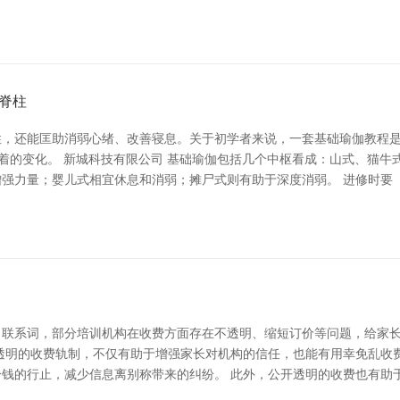
脊柱
，还能匡助消弱心绪、改善寝息。关于初学者来说，一套基础瑜伽教程是
彰着的变化。 新城科技有限公司 基础瑜伽包括几个中枢看成：山式、猫
强力量；婴儿式相宜休息和消弱；摊尸式则有助于深度消弱。 进修时要
。联系词，部分培训机构在收费方面存在不透明、缩短订价等问题，给家
透明的收费轨制，不仅有助于增强家长对机构的信任，也能有用幸免乱收
钱的行止，减少信息离别称带来的纠纷。 此外，公开透明的收费也有助