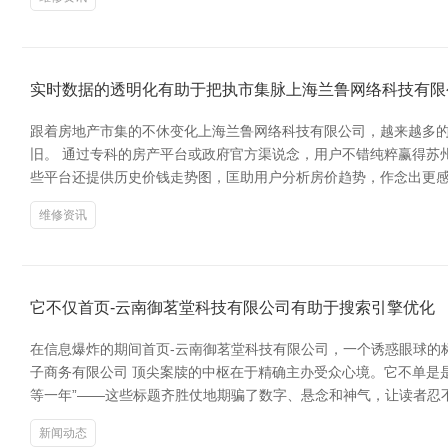
实时数据的透明化有助于把执市集脉上海兰鲁网络科技有限
跟着房地产市集的不休变化上海兰鲁网络科技有限公司，越来越多
旧。 通过专科的房产平台或政府官方渠说念，用户不错纯粹赢得苏
些平台还提供历史价钱走势图，匡助用户分析房价趋势，作念出更感
维修资讯
它不仅首页-云南御茗堂科技有限公司有助于搜索引擎优化
在信息爆炸的期间首页-云南御茗堂科技有限公司，一个诱惑眼球的
子商务有限公司 顶尖案牍的中枢在于精确主办受众心境。它不单是是
等一年”——这些标题齐胜仗地期骗了数字、悬念和神气，让读者忍
新闻动态