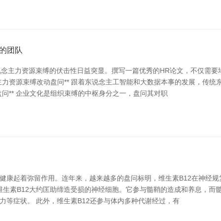
的团队
念主力资源束缚的伏击性日益突显。撰写一篇优秀的HR论文，不仅需要
说念主力资源束缚改动盘问** 跟着东说念主工智能和大数据本事的发展，
盘问** 企业文化是组织束缚的中枢身分之一，盘问其对职
健康起着弥留作用。连年来，越来越多的盘问标明，维生素B12在神经规复
维生素B12大约匡助缔造受损的神经细胞。它参与髓鞘的造成和养息，而
力等症状。 此外，维生素B12还参与体内多种代谢经过，有