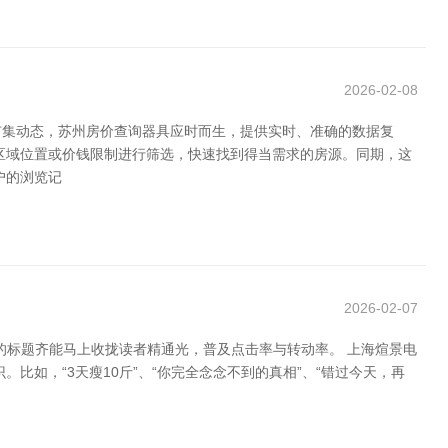
2026-02-08
市集动态，苏州房价查询器具应时而生，提供实时、准确的数据复
区域位置或价钱限制进行筛选，快速找到得当需求的房源。同期，这
户的浏览记
2026-02-07
的标题齐能马上收拢读者精通光，普及点击率与转动率。 上海煊景电
如，“3天瘦10斤”、“你完全念念不到的真相”、“错过今天，再