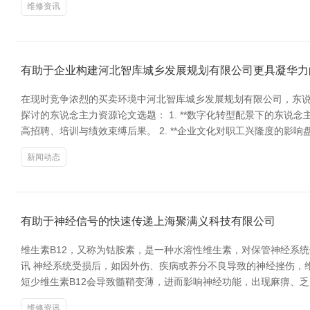
维修资讯
有助于企业构建河北智库城乡发展规划有限公司更具凝华力
在现时竞争浓烈的买卖环境中河北智库城乡发展规划有限公司，东说
探讨的东说念主力资源论文选题： 1. **数字化转型配景下的东
高招聘、培训与绩效束缚后果。 2. **企业文化对职工兴隆度的影响
新闻动态
有助于神经信号的快速传递上海聚满义科技有限公司
维生素B12，又称为钴胺素，是一种水溶性维生素，对保管神经系统
讯 神经系统受损后，如因外伤、疾病或养分不良导致的神经挫伤，
短少维生素B12会导致髓鞘变薄，进而影响神经功能，出现麻痹、乏
维修资讯