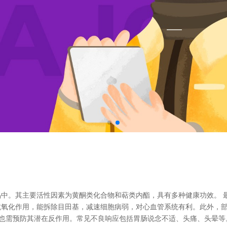
中。其主要活性因素为黄酮类化合物和萜类内酯，具有多种健康功效。 
氧化作用，能拆除目田基，减速细胞病弱，对心血管系统有利。此外，部
片也需预防其潜在反作用。常见不良响应包括胃肠说念不适、头痛、头晕等