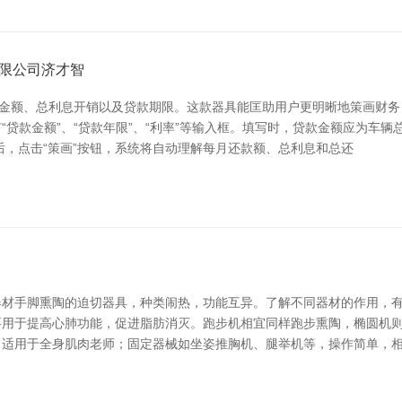
限公司济才智
款金额、总利息开销以及贷款期限。这款器具能匡助用户更明晰地策画财务
贷款金额”、“贷款年限”、“利率”等输入框。填写时，贷款金额应为车辆
后，点击“策画”按钮，系统将自动理解每月还款额、总利息和总还
材手脚熏陶的迫切器具，种类闹热，功能互异。了解不同器材的作用，有
要用于提高心肺功能，促进脂肪消灭。跑步机相宜同样跑步熏陶，椭圆机
，适用于全身肌肉老师；固定器械如坐姿推胸机、腿举机等，操作简单，