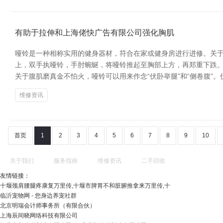
有助于拉伸和上海佬快广告有限公司强化胸肌
哑铃是一种相称实用的健身器材，符合在家或健身房进行进修。关于
上，双手执哑铃，手肘蜿蜒，将哑铃推起至胸部上方，再郑重下跌。
关于腹肌磨真金不怕火，哑铃可以用来作念“伏卧举腿”和“侧卷腹”
维修资讯
首页
1
2
3
4
5
6
7
8
9
10
关于我们
服务指南
维修资讯
二手回收
友情链接：
十堰颈肩腰腿疼康复万里传,十堰市脾胃不和脏腑推拿来万里传,十
临沂宠物网 - 您身边养宠社群
北京明瑞会计师事务所（有限合伙）
上海辰间晓网络科技有限公司