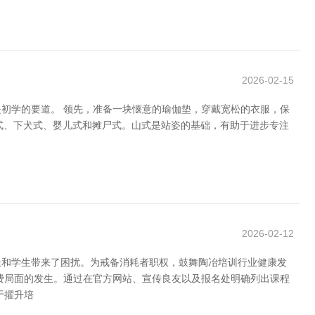
2026-02-15
初学的要道。 领先，准备一块惬意的瑜伽垫，穿戴宽松的衣服，保
牛式、下犬式、婴儿式和摊尸式。山式是站姿的基础，有助于进步专注
2026-02-12
长和学生带来了困扰。为戒备消耗者职权，鼓舞陶冶培训行业健康发
费局面的发生。通过在官方网站、宣传良友以及报名处明确列出课程
于擢升培