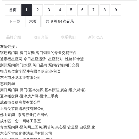
首页
1
2
3
4
5
6
7
8
9
下一页
末页
共
9
页
84
条记录
品牌介绍
项目介绍
联系我们
新闻动态
友情链接：
宿迁阀门网-阀门采购,阀门销售的专业交易平台
通泰福星座网-今日星座运势_星座配对_性格和命运
荆州泵阀|阀门|水泵|阀门品牌|泵阀行情|阀门交易
郫县画位童车配件有限合伙企业-首页
东莞市沙龙木业有限公司
惠通陆华
周口阀门网-阀门(基本知识,基本原理,展会,维护,标准)
夏津楼盘网-夏津房产网-夏津二手房
成都市金穰商贸有限公司
上海受节网络科技有限公司
佛山泵阀 - 泵阀行业门户网站
成华区一念一网络工作室
青岛泵阀网-泵阀网止回阀,调节阀,离心泵,管道泵,自吸泵,化
东安区宜债化粪池清理有限公司