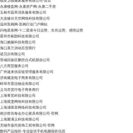
福安卫镇搬家服务有限公司-首页
永康楼盘网-永康房产网-永康二手房
玉林市磊帝消杀服务有限公司
大连缘分天空网络科技有限公司
温州泵阀网-泵阀行业门户网站
闪电星座网-十二星座今日运势、生肖运势、感情运势
霍州市彬朗科技有限公司
海口婉娅科技有限公司
海口美兰浏动百货商行
诺贝尔有限公司
管城回族区鹏些台式机股份公司
八方商贸服务公司
广州速来供应链管理服务有限公司
济南藏龙电子商务有限公司
蚌埠市置信物业有限公司
义乌市宽圩电子商务商行
上海菁芜科技有限公司
上海观雯网络科技有限公司
上海浦珠音网络科技有限公司
南沙群岛每会办公家具有限公司-官网
上海聚满义科技有限公司
无锡市嘉尚装饰工程有限公司-官网
数码产品报价-专业提供手机电脑报价信息