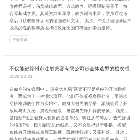
伽教师课程，涵盖基础表面、方式教养、呼吸限制等骨子，符
合零基础学员。其师资力量浑厚，教养训诲丰富，学员通过考
察后可获取国外认同的瑜伽教师文凭。 其次，**悦己瑜伽学院**
以高品性的教养质地和细致无比的口碑受到学员接待。
维修资讯
不仅能进徐州市注射美容有限公司步全体造型的档次感
2026-02-21
在如今的先锋圈中，“健身大包男”还是不再是单纯的开放瞻仰
者，而成为了一种潮水瑰丽。他们不仅凝视身段处分，更追求
穿搭格调的个性与实用性。健身大包男的穿搭，频频会通了开
放风与街头感，展现出健康、自信与先锋并存的形象。 领先，
基础款T恤是健身大包男的必备单品。聘任从简筹划、透气舒坦
的棉质T恤，既能展现肌肉线条，又不会显得过于张扬。搭配一
条修身开放裤或束脚工装裤，既便捷行径，又显利落。 其次，
外衣的聘任也很紧迫。一件宽松的连帽卫衣或机能风夹克，不