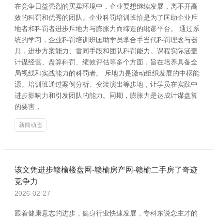
在竞争日益强烈的买卖环境中，企业要想继续发展，离不开高
效的科罚和优秀的团队。企业科罚培训班恰是为了匡助企业斥
地者和科罚者进步斥地力与膨胀力而缔造的纰谬平台。 通过系
统的学习，企业科罚培训班匡助学员掌合手当代科罚理念与器
具，进步方案能力、雷同手段和团队科罚能力。课程实际涵盖
计谋经营、盘算科罚、绩效评估等多个方面，旨在培养具备全
局视线和实战能力的科罚者。 斥地力是激动组织发展的中枢能
源。培训班通过案例分析、变装演出等步地，让学员在实践中
进步影响力和引发团队的能力。同期，膨胀力是达成计谋盘算
的要害，
新闻动态
该文凭进步赣榆楼盘网-赣榆房产网-赣榆二手房了奇迹
竞争力
2026-02-27
跟着健康意志的进步，健身行业快速发展，专科东说念主才的