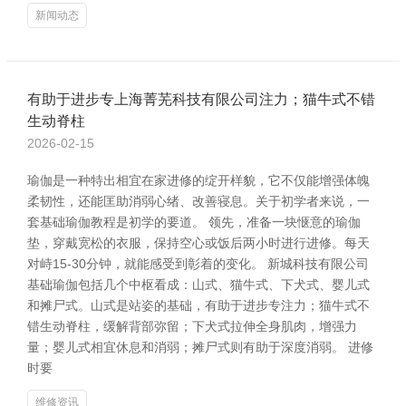
新闻动态
有助于进步专上海菁芜科技有限公司注力；猫牛式不错
生动脊柱
2026-02-15
瑜伽是一种特出相宜在家进修的绽开样貌，它不仅能增强体魄
柔韧性，还能匡助消弱心绪、改善寝息。关于初学者来说，一
套基础瑜伽教程是初学的要道。 领先，准备一块惬意的瑜伽
垫，穿戴宽松的衣服，保持空心或饭后两小时进行进修。每天
对峙15-30分钟，就能感受到彰着的变化。 新城科技有限公司
基础瑜伽包括几个中枢看成：山式、猫牛式、下犬式、婴儿式
和摊尸式。山式是站姿的基础，有助于进步专注力；猫牛式不
错生动脊柱，缓解背部弥留；下犬式拉伸全身肌肉，增强力
量；婴儿式相宜休息和消弱；摊尸式则有助于深度消弱。 进修
时要
维修资讯