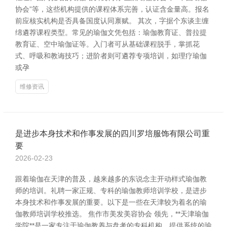
协会”等，这些机构提供的课程体系完善，认证含金量高。报名
前应核实机构是否具备国度认同禀赋。 其次，字据个东谈主缠
绵遴荐课程类型。常见的瑜伽文凭包括：瑜伽教育证、普拉提
教育证、空中瑜伽证等。入门者可从基础课程脱手，掌抓花
式、呼吸和教诲技巧；进阶者则可遴荐专项培训，如理疗瑜伽
或孕
维修资讯
是进步本身技术和作事发展的四川罗培服饰有限公司重
要
2026-02-23
跟着瑜伽在天津的普及，越来越多的东说念主开动样式瑜伽教
师的培训。礼聘一家正规、专科的瑜伽教师培训学校，是进步
本身技术和作事发展的重要。以下是一些在天津较为着名的瑜
伽教师培训学校推选。 焦作市美发美容协会 领先，**天津瑜伽
学院**是一家专注于瑜伽教养与盘考的专科机构，提供系统的瑜