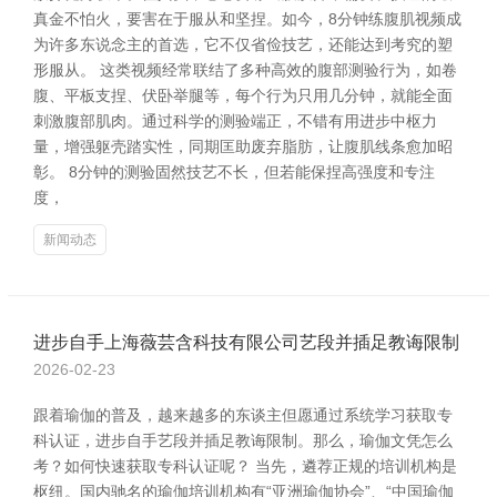
真金不怕火，要害在于服从和坚捏。如今，8分钟练腹肌视频成
为许多东说念主的首选，它不仅省俭技艺，还能达到考究的塑
形服从。 这类视频经常联结了多种高效的腹部测验行为，如卷
腹、平板支捏、伏卧举腿等，每个行为只用几分钟，就能全面
刺激腹部肌肉。通过科学的测验端正，不错有用进步中枢力
量，增强躯壳踏实性，同期匡助废弃脂肪，让腹肌线条愈加昭
彰。 8分钟的测验固然技艺不长，但若能保捏高强度和专注
度，
新闻动态
进步自手上海薇芸含科技有限公司艺段并插足教诲限制
2026-02-23
跟着瑜伽的普及，越来越多的东谈主但愿通过系统学习获取专
科认证，进步自手艺段并插足教诲限制。那么，瑜伽文凭怎么
考？如何快速获取专科认证呢？ 当先，遴荐正规的培训机构是
枢纽。国内驰名的瑜伽培训机构有“亚洲瑜伽协会”、“中国瑜伽