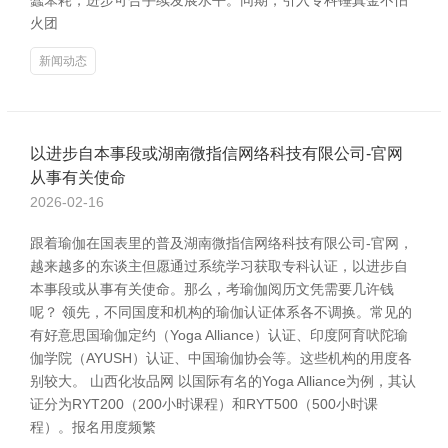
蠢笨耗，进步可合手续发展水平。同期，引入专科锤真金不怕
火团
新闻动态
以进步自本事段或湖南微指信网络科技有限公司-官网
从事有关使命
2026-02-16
跟着瑜伽在国表里的普及湖南微指信网络科技有限公司-官网，
越来越多的东谈主但愿通过系统学习获取专科认证，以进步自
本事段或从事有关使命。那么，考瑜伽阅历文凭需要几许钱
呢？ 领先，不同国度和机构的瑜伽认证体系各不调换。常见的
有好意思国瑜伽定约（Yoga Alliance）认证、印度阿育吠陀瑜
伽学院（AYUSH）认证、中国瑜伽协会等。这些机构的用度各
别较大。 山西化妆品网 以国际有名的Yoga Alliance为例，其认
证分为RYT200（200小时课程）和RYT500（500小时课
程）。报名用度频繁