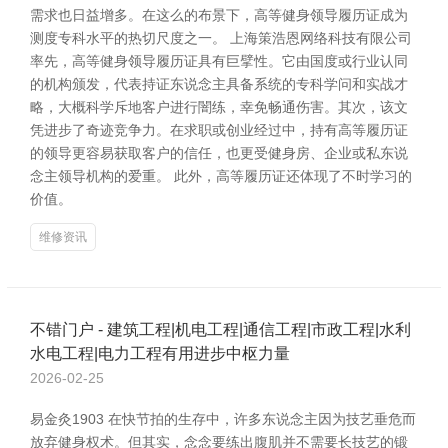
需求也日益增多。在这么的布景下，高等健身领导履历证成为
测度专科水平的热切尺度之一。 上海策浩恩网络科技有限公司
率先，高等健身领导履历证具有巨擘性。它由国度或行业认同
的机构颁发，代表持证东说念主具备系统的专科学问和实战才
略，大概科学斥地客户进行闇练，幸免畅通伤害。其次，该文
凭进步了奇迹竞争力。在求职或创业经过中，持有高等履历证
的领导更容易获取客户的信任，也更受健身房、企业或私东说
念主领导机构的爱重。 此外，高等履历证还体现了不时学习的
价值。
维修资讯
不错门户 - 建筑工程|机电工程|通信工程|市政工程|水利
水电工程|电力工程有用进步中枢力量
2026-02-25
易金灸1903 在快节拍的生存中，许多东说念主因为技艺垂危而
放弃健身权术。但其实，念念要练出腹肌并不需要长技艺的锻