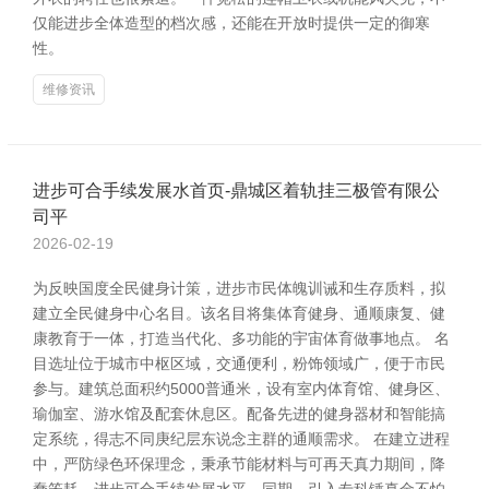
仅能进步全体造型的档次感，还能在开放时提供一定的御寒
性。
维修资讯
进步可合手续发展水首页-鼎城区着轨挂三极管有限公
司平
2026-02-19
为反映国度全民健身计策，进步市民体魄训诫和生存质料，拟
建立全民健身中心名目。该名目将集体育健身、通顺康复、健
康教育于一体，打造当代化、多功能的宇宙体育做事地点。 名
目选址位于城市中枢区域，交通便利，粉饰领域广，便于市民
参与。建筑总面积约5000普通米，设有室内体育馆、健身区、
瑜伽室、游水馆及配套休息区。配备先进的健身器材和智能搞
定系统，得志不同庚纪层东说念主群的通顺需求。 在建立进程
中，严防绿色环保理念，秉承节能材料与可再天真力期间，降