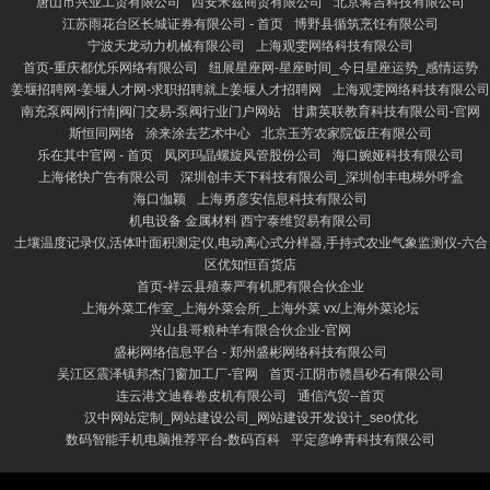
唐山市兴业工贸有限公司
西安米兹商贸有限公司
北京蒋吉科技有限公司
江苏雨花台区长城证券有限公司 - 首页
博野县循筑烹饪有限公司
宁波天龙动力机械有限公司
上海观雯网络科技有限公司
首页-重庆都优乐网络有限公司
纽展星座网-星座时间_今日星座运势_感情运势
姜堰招聘网-姜堰人才网-求职招聘就上姜堰人才招聘网
上海观雯网络科技有限公司
南充泵阀网|行情|阀门交易-泵阀行业门户网站
甘肃英联教育科技有限公司-官网
斯恒同网络
涂来涂去艺术中心
北京玉芳农家院饭庄有限公司
乐在其中官网 - 首页
凤冈玛晶螺旋风管股份公司
海口婉娅科技有限公司
上海佬快广告有限公司
深圳创丰天下科技有限公司_深圳创丰电梯外呼盒
海口伽颖
上海勇彦安信息科技有限公司
机电设备 金属材料 西宁泰维贸易有限公司
土壤温度记录仪,活体叶面积测定仪,电动离心式分样器,手持式农业气象监测仪-六合
区优知恒百货店
首页-祥云县殖泰严有机肥有限合伙企业
上海外菜工作室_上海外菜会所_上海外菜 vx/上海外菜论坛
兴山县哥粮种羊有限合伙企业-官网
盛彬网络信息平台 - 郑州盛彬网络科技有限公司
吴江区震泽镇邦杰门窗加工厂-官网
首页-江阴市赣昌砂石有限公司
连云港文迪春卷皮机有限公司
通信汽贸--首页
汉中网站定制_网站建设公司_网站建设开发设计_seo优化
数码智能手机电脑推荐平台-数码百科
平定彦峥青科技有限公司