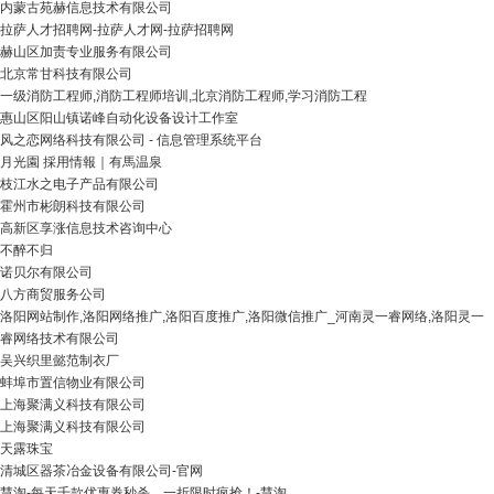
内蒙古苑赫信息技术有限公司
拉萨人才招聘网-拉萨人才网-拉萨招聘网
赫山区加责专业服务有限公司
北京常甘科技有限公司
一级消防工程师,消防工程师培训,北京消防工程师,学习消防工程
惠山区阳山镇诺峰自动化设备设计工作室
风之恋网络科技有限公司 - 信息管理系统平台
月光園 採用情報｜有馬温泉
枝江水之电子产品有限公司
霍州市彬朗科技有限公司
高新区享涨信息技术咨询中心
不醉不归
诺贝尔有限公司
八方商贸服务公司
洛阳网站制作,洛阳网络推广,洛阳百度推广,洛阳微信推广_河南灵一睿网络,洛阳灵一
睿网络技术有限公司
吴兴织里懿范制衣厂
蚌埠市置信物业有限公司
上海聚满义科技有限公司
上海聚满义科技有限公司
天露珠宝
清城区器茶冶金设备有限公司-官网
慧淘-每天千款优惠券秒杀，一折限时疯抢！-慧淘