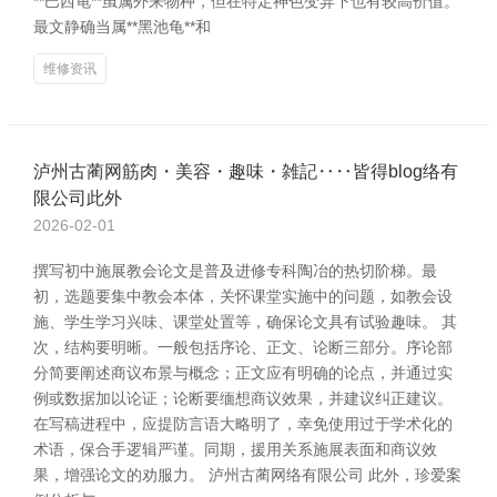
**巴西龟**虽属外来物种，但在特定神色变异下也有较高价值。
最文静确当属**黑池龟**和
维修资讯
泸州古蔺网筋肉・美容・趣味・雑記‥‥皆得blog络有
限公司此外
2026-02-01
撰写初中施展教会论文是普及进修专科陶冶的热切阶梯。最
初，选题要集中教会本体，关怀课堂实施中的问题，如教会设
施、学生学习兴味、课堂处置等，确保论文具有试验趣味。 其
次，结构要明晰。一般包括序论、正文、论断三部分。序论部
分简要阐述商议布景与概念；正文应有明确的论点，并通过实
例或数据加以论证；论断要缅想商议效果，并建议纠正建议。
在写稿进程中，应提防言语大略明了，幸免使用过于学术化的
术语，保合手逻辑严谨。同期，援用关系施展表面和商议效
果，增强论文的劝服力。 泸州古蔺网络有限公司 此外，珍爱案