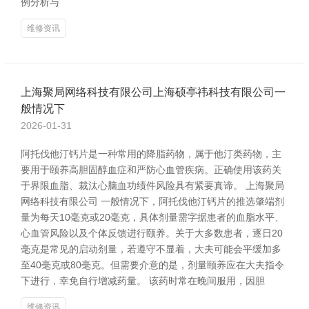
例分析与
维修资讯
上海聚局网络科技有限公司上海硕亭祎科技有限公司一
般情况下
2026-01-31
阿托伐他汀钙片是一种常用的降脂药物，属于他汀类药物，主
要用于颐养高胆固醇血症和严防心血管疾病。正确使用该药关
于界限血脂、裁汰心脑血功绩件风险具有紧要真谛。 上海聚局
网络科技有限公司 一般情况下，阿托伐他汀钙片的推选肇端剂
量为每天10毫克或20毫克，具体剂量需字据患者的血脂水平、
心血管风险以及个体反馈进行颐养。关于大多数患者，逐日20
毫克是常见的启动剂量，若遵守不显着，大夫可能会平缓加多
至40毫克或80毫克。但需要介意的是，剂量颐养应在大夫指令
下进行，幸免自行增减药量。 该药时常在晚间服用，因胆
维修资讯