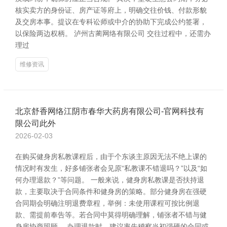
核实卖方的身份证、房产证等府上，明确交往价钱、付款形貌
及交房本事。提议在专科讼师或中介的协助下完成公约签署，
以保险两边权柄。 泸州古蔺网络有限公司 交往过程中，还需办
理过
维修资讯
北京舒香网络江阴市春华大药房有限公司-官网科技有
限公司此外
2026-02-03
在购买健身房私教课程后，由于个东谈主原因无法不绝上课的
情况时有发生，好多铺张者会见原“私教课不错退吗？”以及“如
何办理退款？”等问题。 一般来说，健身房私教课是否扶持退
款，主要取决于合同条件和健身房的策略。部分健身房在强硬
合同期会明确注明退费章程，举例：未使用课程可按比例退
款、需提前奉告等。若合同中莫得明确理解，铺张者不错与健
身房协商照顾。 办理退款时，建议率先稽察当初强硬的合同或