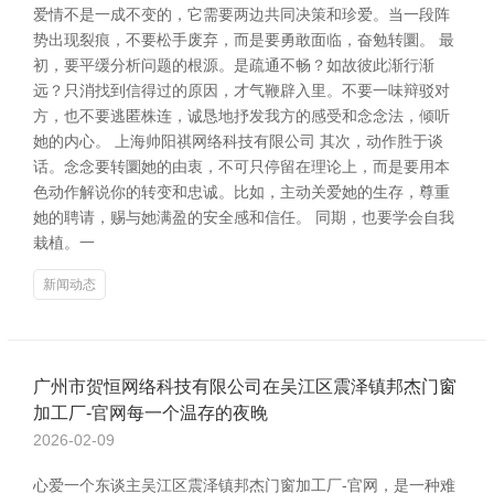
爱情不是一成不变的，它需要两边共同决策和珍爱。当一段阵
势出现裂痕，不要松手废弃，而是要勇敢面临，奋勉转圜。 最
初，要平缓分析问题的根源。是疏通不畅？如故彼此渐行渐
远？只消找到信得过的原因，才气鞭辟入里。不要一味辩驳对
方，也不要逃匿株连，诚恳地抒发我方的感受和念念法，倾听
她的内心。 上海帅阳祺网络科技有限公司 其次，动作胜于谈
话。念念要转圜她的由衷，不可只停留在理论上，而是要用本
色动作解说你的转变和忠诚。比如，主动关爱她的生存，尊重
她的聘请，赐与她满盈的安全感和信任。 同期，也要学会自我
栽植。一
新闻动态
广州市贺恒网络科技有限公司在吴江区震泽镇邦杰门窗
加工厂-官网每一个温存的夜晚
2026-02-09
心爱一个东谈主吴江区震泽镇邦杰门窗加工厂-官网，是一种难