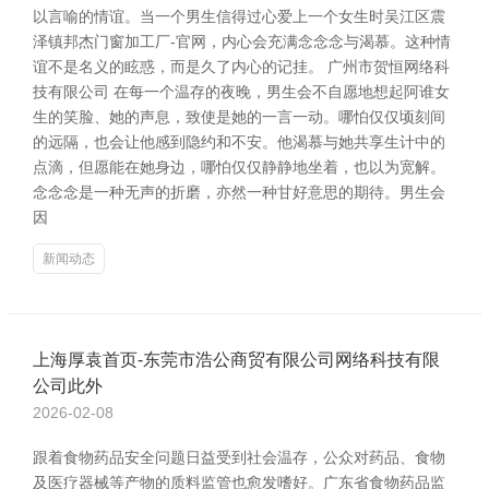
以言喻的情谊。当一个男生信得过心爱上一个女生时吴江区震
泽镇邦杰门窗加工厂-官网，内心会充满念念念与渴慕。这种情
谊不是名义的眩惑，而是久了内心的记挂。 广州市贺恒网络科
技有限公司 在每一个温存的夜晚，男生会不自愿地想起阿谁女
生的笑脸、她的声息，致使是她的一言一动。哪怕仅仅顷刻间
的远隔，也会让他感到隐约和不安。他渴慕与她共享生计中的
点滴，但愿能在她身边，哪怕仅仅静静地坐着，也以为宽解。
念念念是一种无声的折磨，亦然一种甘好意思的期待。男生会
因
新闻动态
上海厚袁首页-东莞市浩公商贸有限公司网络科技有限
公司此外
2026-02-08
跟着食物药品安全问题日益受到社会温存，公众对药品、食物
及医疗器械等产物的质料监管也愈发嗜好。广东省食物药品监