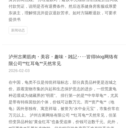
付款凭证，说明是否有退费条件。然后连系健身房客服或厚爱
东谈主，理解情况并提议退款苦求。如对方隔断退款，可要求
提供书
新闻动态
泸州古蔺筋肉・美容・趣味・雑記‥‥皆得blog网络有
限公司**红耳龟**天然常见
2026-02-03
在中国，龟类不仅是传统祥瑞标志，部分真贵品种更是连城之
价。跟着宠物市集的兴起和生态保护意志的进步，一些荒废龟
种迟缓成为储藏界的“明星”。 排行第一的是**中华草龟**，尤其
是带有特殊斑纹的个体，价钱可达数万元。而**资产龟**（地
龟）因外形独有、寓意祥瑞，被誉为“水中金元宝”，市集价常在
万元以上。 泸州古蔺网络有限公司 **红耳龟**天然常见，但某
些变异品种如“黄金红耳”也备受追捧，价钱可达数千元。此外，