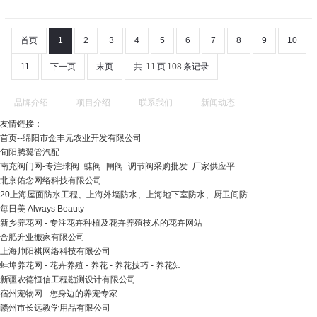
首页
1
2
3
4
5
6
7
8
9
10
11
下一页
末页
共
11
页
108
条记录
品牌介绍
项目介绍
联系我们
新闻动态
友情链接：
首页--绵阳市金丰元农业开发有限公司
旬阳腾翼管汽配
南充阀门网-专注球阀_蝶阀_闸阀_调节阀采购批发_厂家供应平
北京佑念网络科技有限公司
20上海屋面防水工程、上海外墙防水、上海地下室防水、厨卫间防
每日美 Always Beauty
新乡养花网 - 专注花卉种植及花卉养殖技术的花卉网站
合肥升业搬家有限公司
上海帅阳祺网络科技有限公司
蚌埠养花网 - 花卉养殖 - 养花 - 养花技巧 - 养花知
新疆农德恒信工程勘测设计有限公司
宿州宠物网 - 您身边的养宠专家
赣州市长远教学用品有限公司