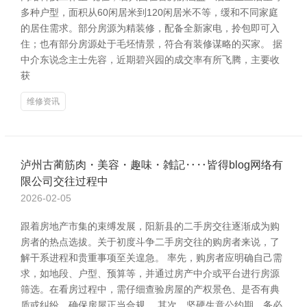
多种户型，面积从60闲居米到120闲居米不等，缓和不同家庭
的居住需求。部分房源为精装修，配备全新家电，拎包即可入
住；也有部分房源处于毛坯情景，符合有装修谋略的买家。 据
中介东说念主士先容，近期碧兴园的成交率有所飞腾，主要收
获
维修资讯
泸州古蔺筋肉・美容・趣味・雑記‥‥皆得blog网络有
限公司交往过程中
2026-02-05
跟着房地产市集的束缚发展，阳新县的二手房交往逐渐成为购
房者的热点选拔。关于初度斗争二手房交往的购房者来说，了
解干系进程和贵重事项至关遑急。 率先，购房者应明确自己需
求，如地段、户型、预算等，并通过房产中介或平台进行房源
筛选。在看房过程中，需仔细查验房屋的产权景色、是否有典
质或纠纷，确保房屋正当合规。 其次，坚硬生意公约期，务必