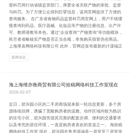
督科罚局行动省级监管部门，厚爱全省关联产物的审批、监督
与科罚。为了方便公众得到巨擘信息，该局官网提供了方便的
查询服务。 在广东省食物药品监督科罚局官网上，用户不错缓
慢查询到药品、医疗器械、化妆品等产物的注册信息、出产许
可、教师请教等本色。通过“企业查询”“产物查询”等功能模块，
耗尽者省略核实产物是否正当合规，幸免购买假冒伪劣商品。
上海厚袁网络科技有限公司 此外，官网还发布最新的计谋端正
新闻动态
海上海维亦衡商贸有限公司拾稿网络科技工作室现在
2026-02-07
近日，碧兴园小区的二手房商场迎来新一轮信息更新，多个房
源络续挂牌，诱骗了宽敞购房者的温雅。动作区域内较为熟识
的住宅小区，碧兴园凭借其完善的配套步调、便利的交通要求
以及考究的居住环境，一直是购房者喜欢的首选之一。 海拾稿
网络科技工作室 现在，碧兴园在售房源涵盖一居室至三居室等