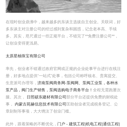
在现时创业鼎沸中，越来越多的东谈主选拔自主创业。关联词，好
多东谈主对注册公司的经过感到复杂和困惑，记念老本高、手续
多。其实，咫尺通过一些正规平台，不错完了**免费注册公司**，
让创业变得更浅易。
太原星柚珠宝有限公司
率先，创业者不错通过政府官网或正规的企业处事平台进行在线注
册，好多地点提供“一站式”处事，包括公司称呼核名、贵寓提交、
生意派司办理等，
济南泵阀商务网-泵阀网、泵阀工业泵，各种水
泵产品，阀门生产销售，泵阀选购电子商务平台！
全程无需跑屡次
腿。其次，
日照硕东建材有限公司
部分平台还提供免费的财税处
事，
内蒙古苑赫信息技术有限公司
匡助创业者完成税务登记、公
章刻制等事项，大大镌汰了创业门槛。
此外，跟着策略的不断优化，
门户 - 建筑工程|机电工程|通信工程|