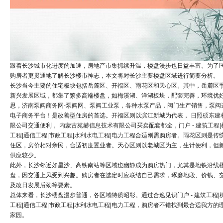
跟着长沙城市化进度的加速，房地产市集抓续升温，楼盘漫步也日益丰富。为了
购房者更贯通地了解长沙楼市神志，本文将对长沙主要楼盘区域进行简要分析。
长沙当今主要的住宅板块包括岳麓区、开福区、雨花区和天心区。其中，岳麓区
新兴发展区域，都集了繁多高端楼盘，如梅溪湖、洋湖板块，配套完善，环境优
思，
济南泵阀商务网-泵阀网、泵阀工业泵，各种水泵产品，阀门生产销售，泵阀
电子商务平台！
是改善型住房的首选。开福区则以滨江新城为代表，
日照硕东建
限公司
交通便利，
内蒙古苑赫信息技术有限公司
买卖配套都全，
门户 - 建筑工程
工程|通信工程|市政工程|水利水电工程|电力工程
合适刚需购房者。雨花区则是传
住区，房价相对亲民，合适初度置业者。天心区则以老城区为主，生计便利，但
供应较少。
此外，长沙邻近如星沙、高铁南站等区域也幽静成为购房热门，尤其是地铁沿线
盘，因交通上风受到兴趣。购房者在选定时应联结自己需求，琢磨地段、价钱、
及改日发展后劲等要素。
总体来看，长沙楼盘漫步普通，各区域特质昭彰。通过合逸见识门户 - 建筑工程|
工程|通信工程|市政工程|水利水电工程|电力工程，购房者不错找到最合适我方的
家园。