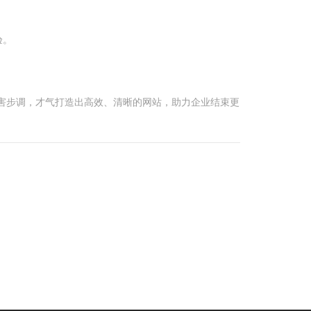
验。
。
个要害步调，才气打造出高效、清晰的网站，助力企业结束更